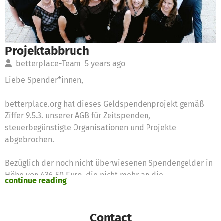
Projektabbruch
betterplace-Team
5 years ago
Liebe Spender*innen,
betterplace.org hat dieses Geldspendenprojekt gemäß
Ziffer 9.5.3. unserer AGB für Zeitspenden,
steuerbegünstigte Organisationen und Projekte
abgebrochen.
Bezüglich der noch nicht überwiesenen Spendengelder in
Höhe von 436,50 Euro, die nicht mehr an die
continue reading
Spender*innen zurückerstattet werden konnten, hat
betterplace.org auch auf Wunsch der Organisation
entschieden, dass die restliche Summe von 436,50 Euro
Contact