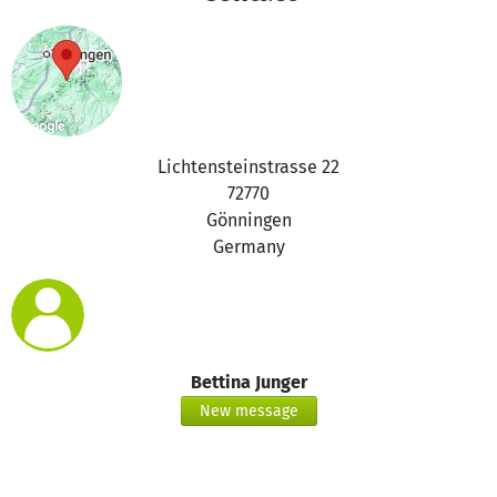
auf dieses andere Projekt transferiert wird:
https://www.betterplace.org/de/projects/95204-nothilfe-
gegen-hungersnot-in-sued-madagaskar
Bei Fragen dazu könnt ihr uns gern kontaktieren:
support@betterplace.org.
Lichtensteinstrasse 22
72770
Euer betterplace.org-Team
Gönningen
Germany
Bettina Junger
New message