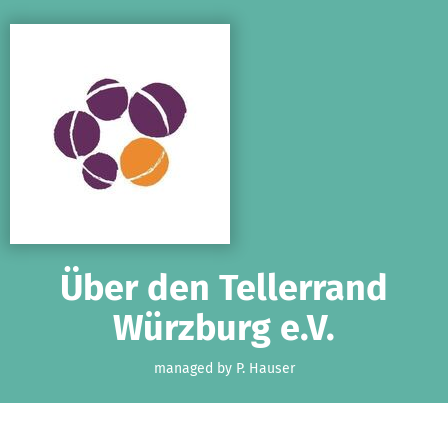
Skip to main content
Show accessibility statement
Über den Tellerrand
Würzburg e.V.
managed by P. Hauser