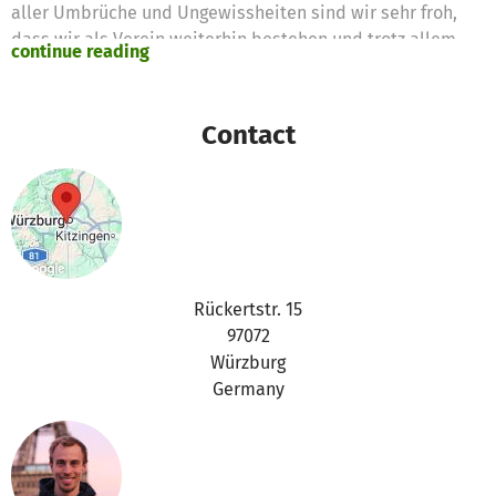
aller Umbrüche und Ungewissheiten sind wir sehr froh,
dass wir als Verein weiterhin bestehen und trotz allem
continue reading
einige Events veranstalten konnten, auch wenn teilweise
in ungewohntem Format.
Contact
Den Jahresbericht 2020 findet ihr hier:
https://www.betterplace.org/de/projects/74629-ueber-
den-tellerrand-wuerzburg-e-v/news/230772
Viele dieser Events waren jedoch kostenlos oder mit
wenigen Kosten verbunden. Die Spenden werden wir
daher einsetzen, sobald wir wieder größere
Rückertstr. 15
Veranstaltungen und Aktionen umsetzen können.
97072
Würzburg
Euer Über den Tellerrand Team Würzburg
Germany