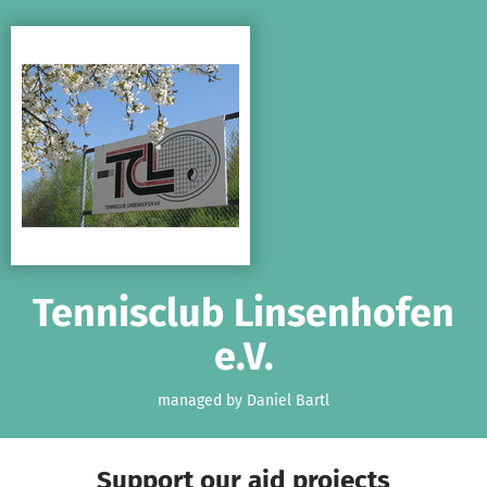
Skip to main content
Show accessibility statement
Tennisclub Linsenhofen
e.V.
managed by Daniel Bartl
Support our aid projects