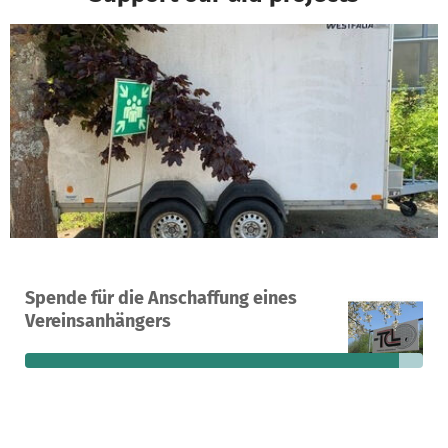
A project in Linsenhofen, Germany
Spende für die Anschaffung eines
15
94%
€81
Vereinsanhängers
donations
funded
still needed