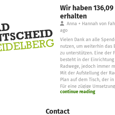
Wir haben 136,09
erhalten
Anna + Hannah von Fahr
ago
Vielen Dank an alle Spend
nutzen, um weiterhin das
zu unterstützen. Eine der
besteht in der Einrichtung
Radwege, jedoch immer mit
Mit der Aufstellung der Ra
Plan auf dem Tisch, der 
Für eine zügige Umsetzun
continue reading
jedoch noch viel Informat
leisten. Dabei hilft jede 
Unterstützung!
Contact