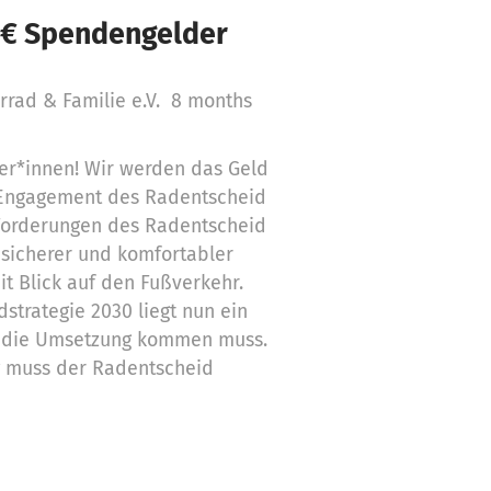
 € Spendengelder
rad & Familie e.V.
8 months
er*innen! Wir werden das Geld
 Engagement des Radentscheid
 Forderungen des Radentscheid
 sicherer und komfortabler
 Blick auf den Fußverkehr.
dstrategie 2030 liegt nun ein
in die Umsetzung kommen muss.
g muss der Radentscheid
ions- und Aufklärungsarbeit
Spende. Danke für eure