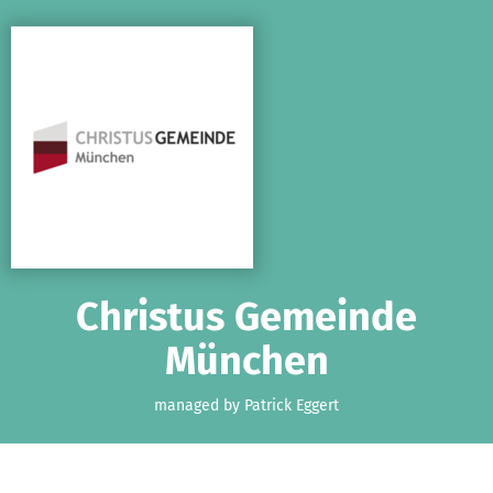
Skip to main content
Show accessibility statement
Christus Gemeinde
München
managed by Patrick Eggert