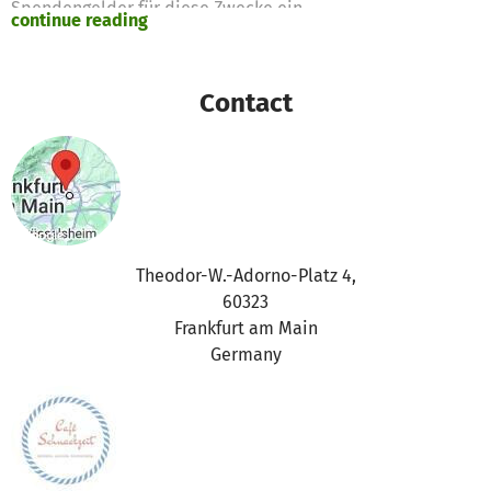
Spendengelder für diese Zwecke ein
continue reading
Vielen Dank für eure Unterstützung,
das betterplace.org-Team
Contact
Theodor-W.-Adorno-Platz 4,
60323
Frankfurt am Main
Germany