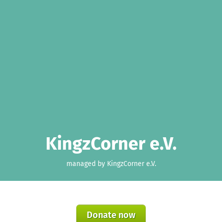
KingzCorner e.V.
managed by KingzCorner e.V.
Donate now