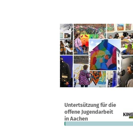
A project in Aachen, Germany
Untertsützung für die
1
1%
€
offene Jugendarbeit
donation
funded
still
in Aachen