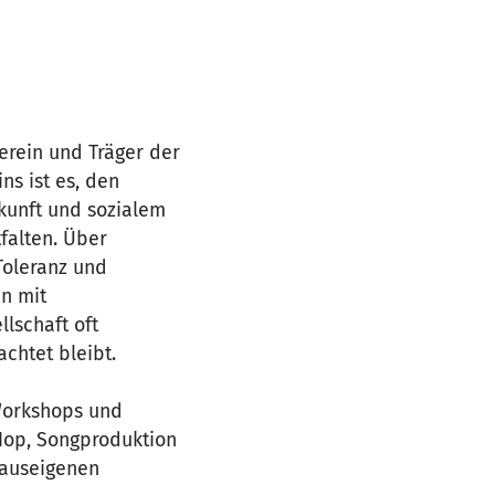
verein und Träger der
ns ist es, den
kunft und sozialem
tfalten. Über
Toleranz und
n mit
llschaft oft
chtet bleibt.
 Workshops und
pHop, Songproduktion
hauseigenen