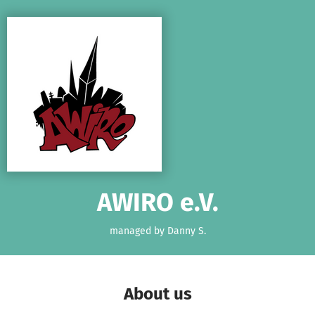
Skip to main content
Show accessibility statement
AWIRO e.V.
managed by Danny S.
About us