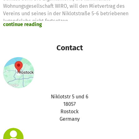
Wohnungsgesellschaft WIRO, will den Mietvertrag des
Vereins und seines in der Niklotstraße 5-6 betriebenen
Jugendclubs nicht fortsetzen.
continue reading
Wir, die Jugendlichen, haben uns dafür entschieden zu
handeln. Wir wollen die Häuser kaufen. Vor allem um den
letzten Jugendclub im kinderreichsten Viertel zu erhalten.
Contact
Seit über 20 Jahren engagier(t)en sich im Laufe der Zeit
hunderte Jugendliche im AWIRO e.V. - das alles
ehrenamtlich, selbstverwaltet und konsensorientiert.
Der Verein bietet Infrastruktur, sowohl organisatorisch als
auch räumlich, während alles, was innerhalb der
Infrastruktur passiert, ausschließlich im Konsensprinzip
gemeinsamen von den Nutzer*innen entschieden wird.
Niklotstr 5 und 6
Dabei steht der Anspruch des gemeinsamen Lernens
18057
besonders im Vordergrund. Die Konzepte DIY (Do It
Rostock
Yourself) und DIT (Do It Together) bilden den Schwerpunkt
Germany
unserer Jugendhilfe - Ermächtigung zum selbstständigen
Lernen und Handeln.