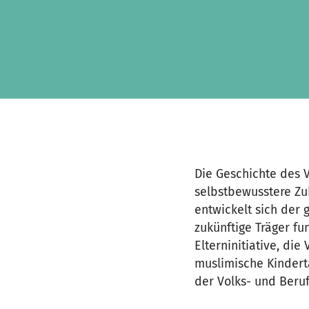
Skip to main content
Show accessibility statement
Die Geschichte des V
selbstbewusstere Zuk
entwickelt sich der 
zukünftige Träger fun
Elterninitiative, di
muslimische Kinderta
der Volks- und Beruf