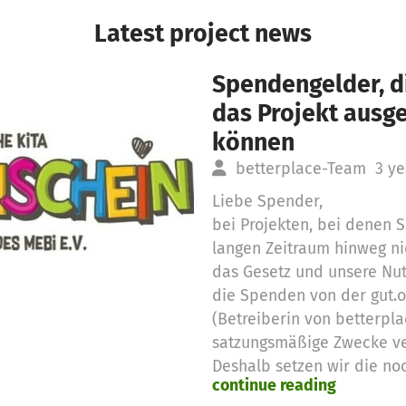
Latest project news
Spendengelder, di
das Projekt aus
können
betterplace-Team
3 ye
Liebe Spender,
bei Projekten, bei denen
langen Zeitraum hinweg ni
das Gesetz und unsere Nu
die Spenden von der gut.
(Betreiberin von betterpla
satzungsmäßige Zwecke v
Deshalb setzen wir die no
continue reading
Spendengelder für diese 