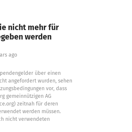
e nicht mehr für
gegeben werden
ars ago
 Spendengelder über einen
cht angefordert wurden, sehen
tzungsbedingungen vor, dass
org gemeinnützigen AG
ce.org) zeitnah für deren
erwendet werden müssen.
ch nicht verwendeten
Zwecke ein