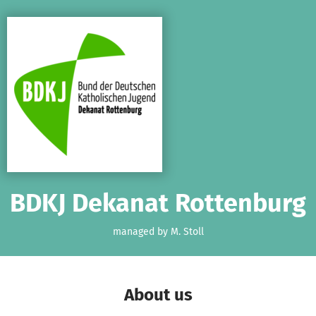
Skip to main content
Show accessibility statement
BDKJ Dekanat Rottenburg
managed by M. Stoll
About us