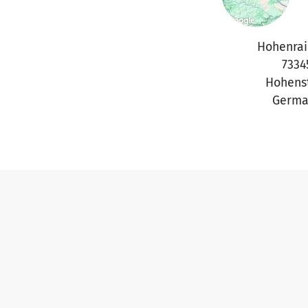
Hohenrai
7334
Hohens
Germa