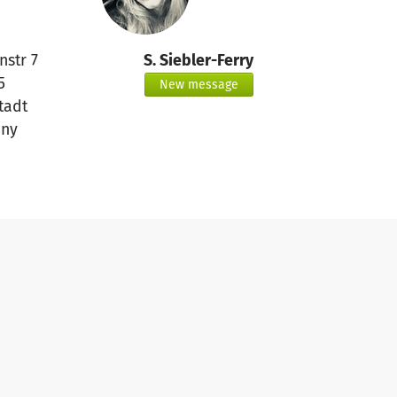
nstr 7
S. Siebler-Ferry
5
New message
tadt
ny