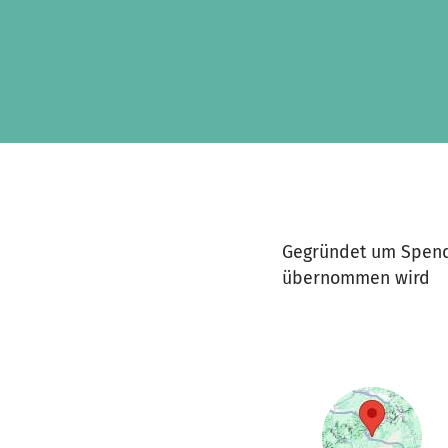
Skip to main content
Show accessibility statement
Gegründet um Spende
übernommen wird