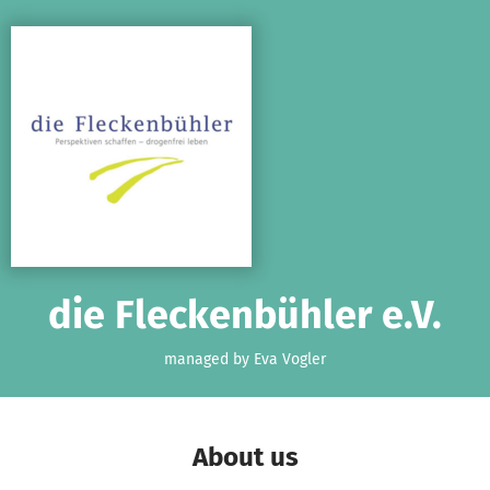
Skip to main content
Show accessibility statement
die Fleckenbühler e.V.
managed by Eva Vogler
About us