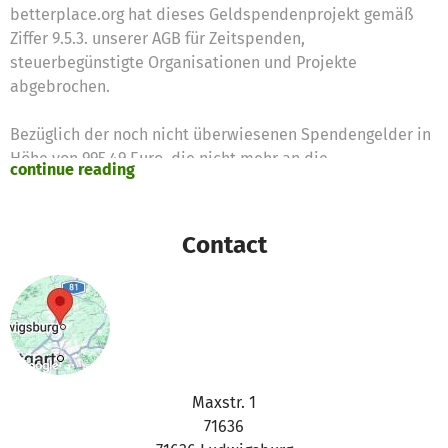
betterplace.org hat dieses Geldspendenprojekt gemäß
Ziffer 9.5.3. unserer AGB für Zeitspenden,
steuerbegünstigte Organisationen und Projekte
abgebrochen.
Bezüglich der noch nicht überwiesenen Spendengelder in
Höhe von 995,49 Euro, die nicht mehr an die
continue reading
Spender*innen zurückerstattet werden konnten, hat
betterplace.org auch auf Wunsch der Organisation
entschieden, dass die restliche Summe von 995,49 Euro
Contact
auf dieses andere Projekt transferiert wird:
https://www.betterplace.org/de/projects/143850-starke-
stimmen-deutsch-lernen-zukunft-gestalten
Bei Fragen dazu könnt ihr uns gern kontaktieren:
support@betterplace.org.
Maxstr. 1
Euer betterplace.org-Team
71636