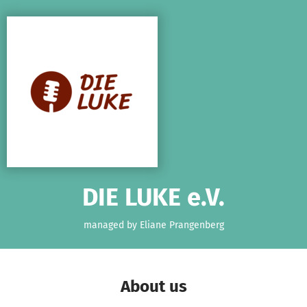
Skip to main content
Show accessibility statement
DIE LUKE e.V.
managed by Eliane Prangenberg
About us