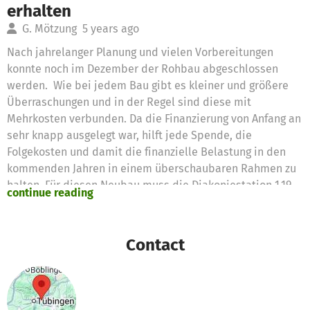
erhalten
G. Mötzung
5 years ago
Nach jahrelanger Planung und vielen Vorbereitungen
konnte noch im Dezember der Rohbau abgeschlossen
werden. Wie bei jedem Bau gibt es kleiner und größere
Überraschungen und in der Regel sind diese mit
Mehrkosten verbunden. Da die Finanzierung von Anfang an
sehr knapp ausgelegt war, hilft jede Spende, die
Folgekosten und damit die finanzielle Belastung in den
kommenden Jahren in einem überschaubaren Rahmen zu
halten. Für diesen Neubau muss die Diakoniestation 1,19
continue reading
Millionen Euro Eigenanteil aufbringen. Bitte helfen Sie uns
unsere Finanzierungslücke zu schließen und unterstützen
Sie uns bei unserem Start in die Zukunft. So wird die
Contact
Versorgung von alten und kranken Menschen in unserem
Einzugsgebiet gesichert.