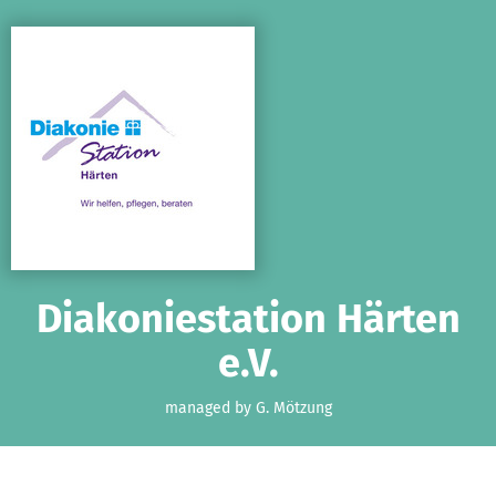
Skip to main content
Show accessibility statement
Diakoniestation Härten
e.V.
managed by G. Mötzung