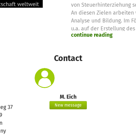
von Steuerhinterziehung so
An diesen Zielen arbeiten 
Analyse und Bildung. Im F
u.a. auf der Erstellung de
continue reading
2023, in dem die Gerechti
Steuersystem systematisc
(www.netzwerk-steuergerec
Contact
der Entwicklung von Bildun
für den universitären Kont
Veröffentlichung folgt 202
Informationsveranstaltunge
Wissenschaftler*innen und 
M. Eich
Öffentlichkeit zu Geldwä
New message
eg 37
Transparenz von Unterne
9
n
ny