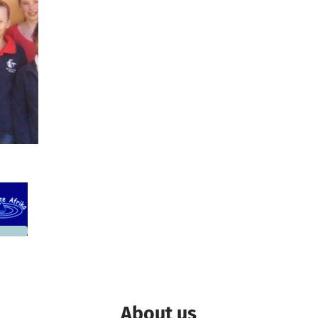
0,990
 needed
About us