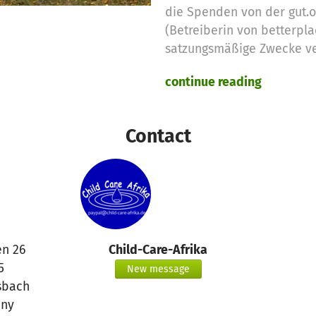
die Spenden von der gut.
(Betreiberin von betterpla
satzungsmäßige Zwecke v
continue reading
Deshalb setzen wir die no
Spendengelder für diese 
Contact
Vielen Dank für Eure Unter
das betterplace.org-Team
en 26
Child-Care-Afrika
5
New message
bach
ny