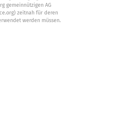
org gemeinnützigen AG
ce.org) zeitnah für deren
erwendet werden müssen.
ch nicht verwendeten
Zwecke ein
stützung,