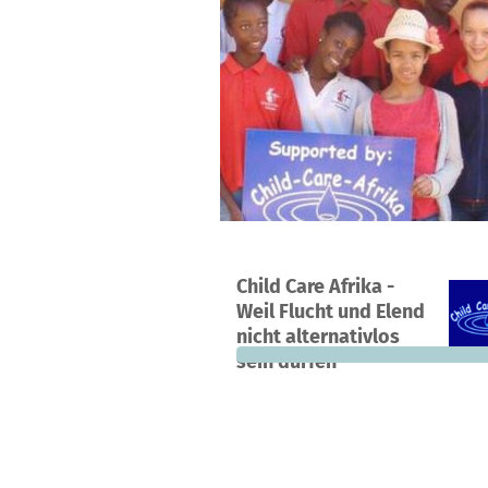
A project in Agadir, Morocco
Child Care Afrika -
0
0%
€4
Weil Flucht und Elend
donations
funded
still
nicht alternativlos
sein dürfen