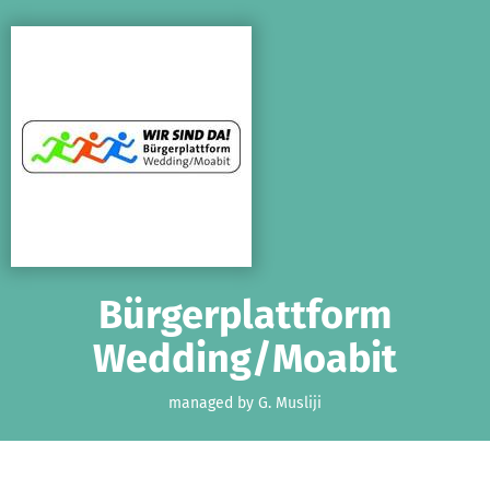
Skip to main content
Show accessibility statement
Bürgerplattform
Wedding/Moabit
managed by G. Musliji