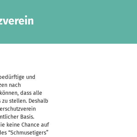
zverein
sbedürftige und
tzen nach
können, dass alle
 zu stellen. Deshalb
erschutzverein
mtlicher Basis.
die keine Chance auf
 des “Schmusetigers”