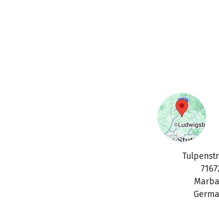
Tulpenst
7167
Marba
Germa