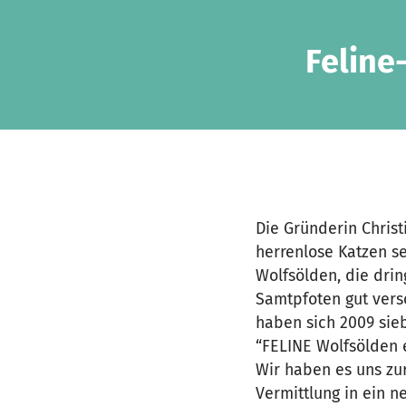
Skip to main content
Show accessibility statement
Feline
Die Gründerin Christ
herrenlose Katzen s
Wolfsölden, die drin
Samtpfoten gut verso
haben sich 2009 si
“FELINE Wolfsölden e
Wir haben es uns zu
Vermittlung in ein 