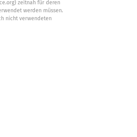
ce.org) zeitnah für deren
erwendet werden müssen.
ch nicht verwendeten
Zwecke ein
stützung,