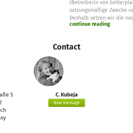
(Betreiberin von betterpla
satzungsmäßige Zwecke v
Deshalb setzen wir die no
continue reading
Spendengelder für diese 
Vielen Dank für eure Unter
das betterplace.org-Team
Contact
raße 5
C. Kubeja
2
New message
ch
ny