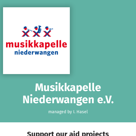
Skip to main content
Show accessibility statement
Musikkapelle
Niederwangen e.V.
managed by I. Hasel
Support our aid projects