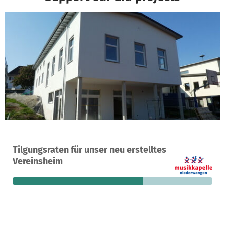
A project in Wangen, Germany
Tilgungsraten für unser neu erstelltes
3
65%
€350
Vereinsheim
donations
funded
still needed