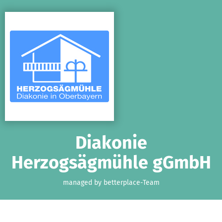
Skip to main content
Show accessibility statement
Diakonie
Herzogsägmühle gGmbH
managed by betterplace-Team