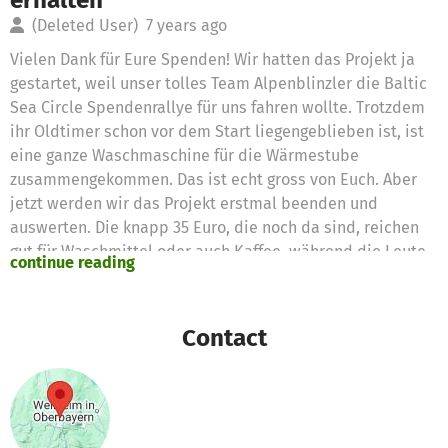
(Deleted User)
7 years ago
Vielen Dank für Eure Spenden! Wir hatten das Projekt ja
gestartet, weil unser tolles Team Alpenblinzler die Baltic
Sea Circle Spendenrallye für uns fahren wollte. Trotzdem
ihr Oldtimer schon vor dem Start liegengeblieben ist, ist
eine ganze Waschmaschine für die Wärmestube
zusammengekommen. Das ist echt gross von Euch. Aber
jetzt werden wir das Projekt erstmal beenden und
auswerten. Die knapp 35 Euro, die noch da sind, reichen
gut für Waschmittel oder auch Kaffee, während die Leute
continue reading
auf ihre saubere Wäsche warten. Dafür setzen wir die ein.
Natürlich könnt ihr immer unabhängig von betterplace für
unsere Wärmestube spenden:
Contact
www.herzogsaegmuehle.de/3156.0.html?
&L=%22%20%3B%20%2Fbin%2Fsleep%2031%20%3B oder
auch für die Tafel:
https://www.herzogsaegmuehle.de/3157.0.html?
&L=%22%20%3B%20%2Fbin%2Fsleep%2031%20%3B