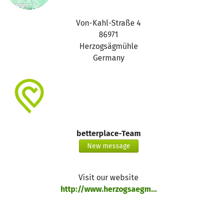
Das Ganze geht auch online:
https://secure.spendenbank.de/form/1462/
Von-Kahl-Straße 4
Im Formular Wärmestube Schongau oder Tafel Schongau
86971
auswählen.
Herzogsägmühle
Germany
betterplace-Team
New message
Visit our website
http://www.herzogsaegm...