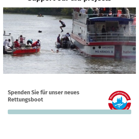
A project in Halle (Saale), Germany
Spenden Sie für unser neues
0
0%
€5,000
Rettungsboot
donations
funded
still needed