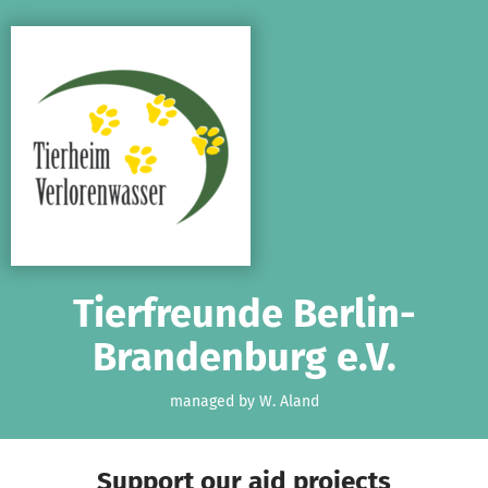
Skip to main content
Show accessibility statement
Tierfreunde Berlin-
Brandenburg e.V.
managed by W. Aland
Support our aid projects