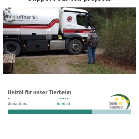
A project in Bad Belzig, Germany
Heizöl für unser Tierheim
2
68%
€950
donations
funded
still needed