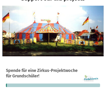
A project in Stuhr, Germany
Spende für eine Zirkus-Projektwoche
3
1%
€985
für Grundschüler!
donations
funded
still needed