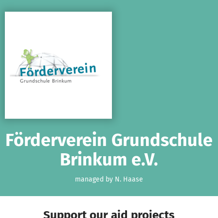
Skip to main content
Show accessibility statement
Förderverein Grundschule
Brinkum e.V.
managed by N. Haase
Support our aid projects