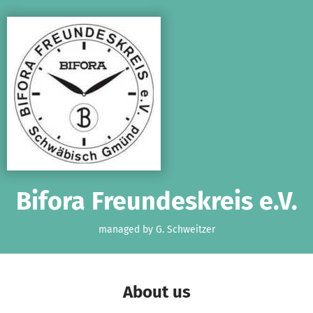
Skip to main content
Show accessibility statement
Bifora Freundeskreis e.V.
managed by G. Schweitzer
About us