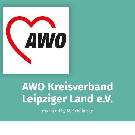
Skip to main content
Show accessibility statement
AWO Kreisverband
Leipziger Land e.V.
managed by M. Schalinske