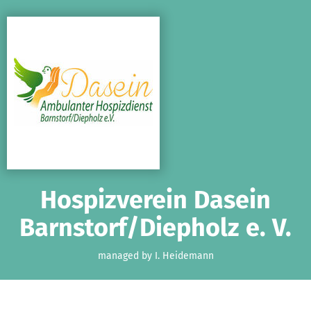
Skip to main content
Show accessibility statement
Hospizverein Dasein
Barnstorf/Diepholz e. V.
managed by I. Heidemann