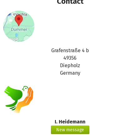
Contact
Grafenstraße 4 b
49356
Diepholz
Germany
I. Heidemann
New message