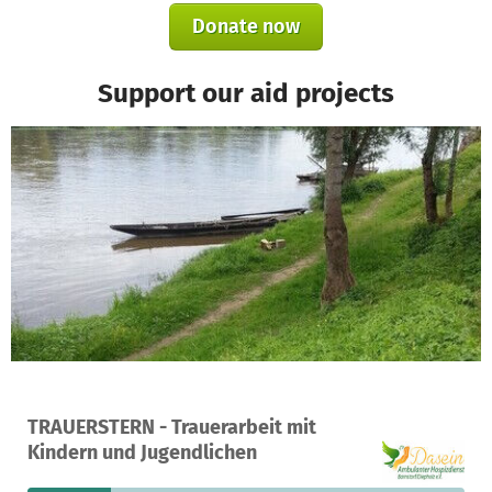
Donate now
Support our aid projects
A project in Diepholz, Germany
TRAUERSTERN - Trauerarbeit mit
59
19%
€4,420
Kindern und Jugendlichen
donations
funded
still needed