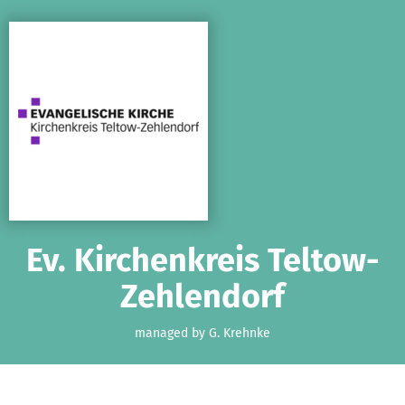
Skip to main content
Show accessibility statement
Ev. Kirchenkreis Teltow-
Zehlendorf
managed by G. Krehnke