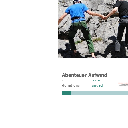
A project in Bottrop, Germany
Abenteuer-Aufwind
2
12%
€
donations
funded
still