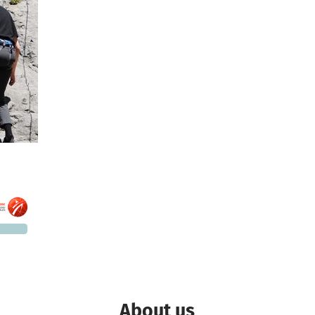
1,830
 needed
About us