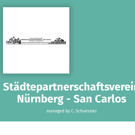
Skip to main content
Show accessibility statement
Städtepartnerschaftsverei
Nürnberg - San Carlos
managed by C. Schuessler