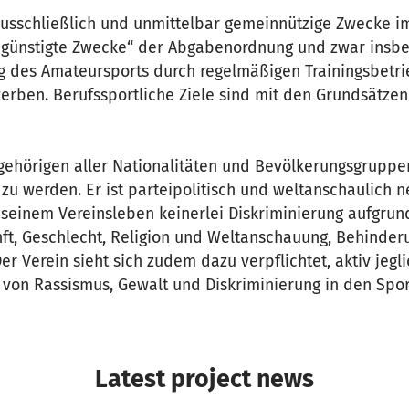
 ausschließlich und unmittelbar gemeinnützige Zwecke i
egünstigte Zwecke“ der Abgabenordnung und zwar insb
g des Amateursports durch regelmäßigen Trainingsbetr
erben. Berufssportliche Ziele sind mit den Grundsätzen
gehörigen aller Nationalitäten und Bevölkerungsgruppen
 zu werden. Er ist parteipolitisch und weltanschaulich ne
 seinem Vereinsleben keinerlei Diskriminierung aufgrun
ft, Geschlecht, Religion und Weltanschauung, Behinderun
Der Verein sieht sich zudem dazu verpflichtet, aktiv jegl
von Rassismus, Gewalt und Diskriminierung in den Spor
Latest project news