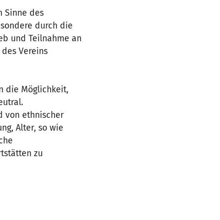
m Sinne des
esondere durch die
ieb und Teilnahme an
 des Vereins
 die Möglichkeit,
utral.
d von ethnischer
g, Alter, so wie
iche
tstätten zu