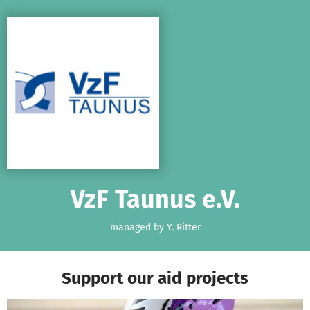
Skip to main content
Show accessibility statement
VzF Taunus e.V.
managed by Y. Ritter
Support our aid projects