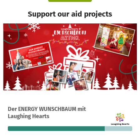
Support our aid projects
A project in Berlin, Germany
Der ENERGY WUNSCHBAUM mit
13
78%
€2,123
Laughing Hearts
donations
funded
still needed