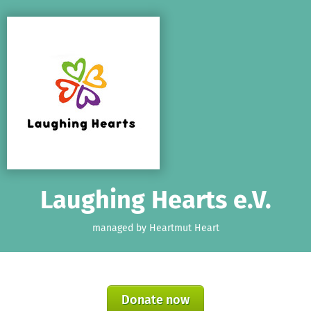
Skip to main content
Show accessibility statement
Laughing Hearts e.V.
managed by Heartmut Heart
Donate now