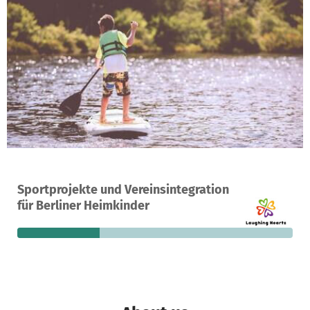
A project in Berlin, Germany
Sportprojekte und Vereinsintegration
19
30%
€6,916
für Berliner Heimkinder
donations
funded
still needed