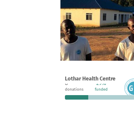
Lothar Health Centre
8
29%
€1
donations
funded
still