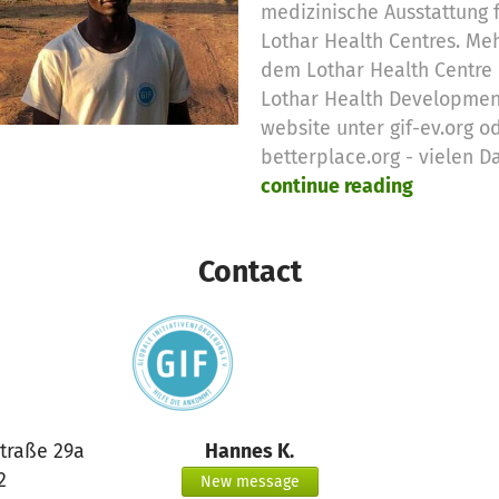
medizinische Ausstattung 
Lothar Health Centres. Me
dem Lothar Health Centre 
Lothar Health Development
website unter gif-ev.org o
betterplace.org - vielen D
continue reading
Contact
traße 29a
Hannes K.
2
New message