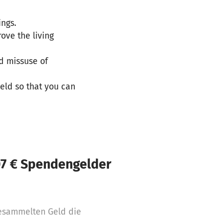
ings.
ove the living
d missuse of
eld so that you can
07 € Spendengelder
esammelten Geld die