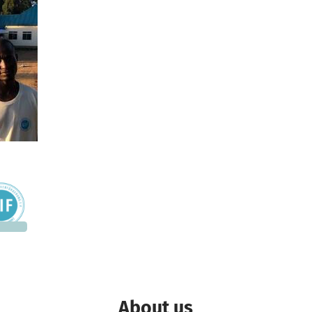
A project in Kinyanambo, Mafinga, Tanzania
8,863
 needed
About us