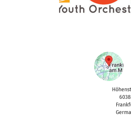
Höhenst
6038
Frankf
Germa