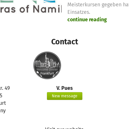
Meisterkursen gegeben ha
Einsatzes.
continue reading
Contact
r. 49
V. Pues
5
New message
urt
ny