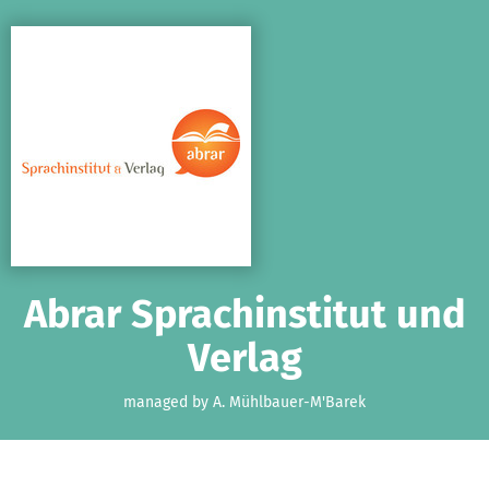
Skip to main content
Show accessibility statement
Abrar Sprachinstitut und
Verlag
managed by A. Mühlbauer-M'Barek