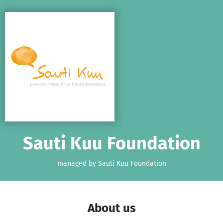
Skip to main content
Show accessibility statement
Sauti Kuu Foundation
managed by Sauti Kuu Foundation
About us