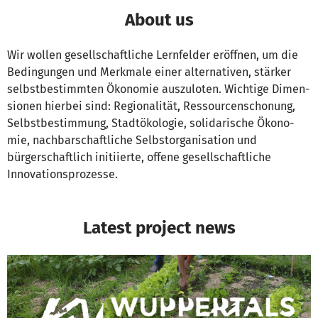
About us
Wir wol­len ge­sell­schaft­li­che Lern­fel­der er­öff­nen, um die
Be­din­gun­gen und Merk­male ei­ner al­ter­na­ti­ven, stär­ker
selbst­be­stimm­ten Öko­no­mie aus­zu­lo­ten. Wich­tige Di­men­
sio­nen hier­bei sind: Re­gio­na­li­tät, Res­sour­cen­scho­nung,
Selbst­be­stim­mung, Stadt­öko­lo­gie, so­li­da­ri­sche Öko­no­
mie, nach­bar­schaft­li­che Selbst­or­ga­ni­sa­tion und
bürgerschaftlich initiierte, offene gesellschaftliche
Innovationsprozesse.
Latest project news