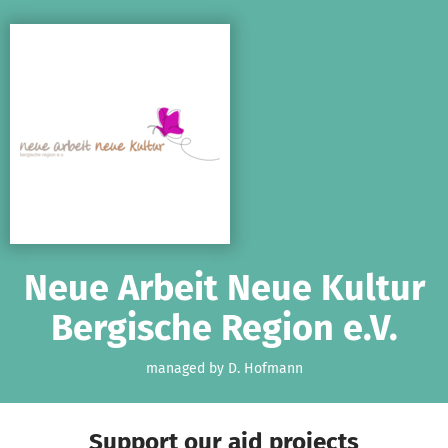
Skip to main content
Show accessibility statement
Neue Arbeit Neue Kultur
Bergische Region e.V.
managed by D. Hofmann
Support our aid projects