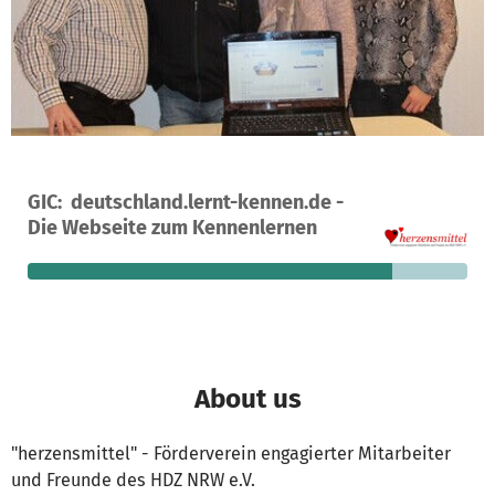
A project in Bad Oeynhausen, Germany
GIC: deutschland.lernt-kennen.de -
1
83%
€200
Die Webseite zum Kennenlernen
donation
funded
still needed
About us
"herzensmittel" - Förderverein engagierter Mitarbeiter
und Freunde des HDZ NRW e.V.