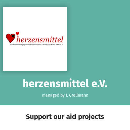
Skip to main content
Show accessibility statement
herzensmittel e.V.
managed by J. Grellmann
Support our aid projects