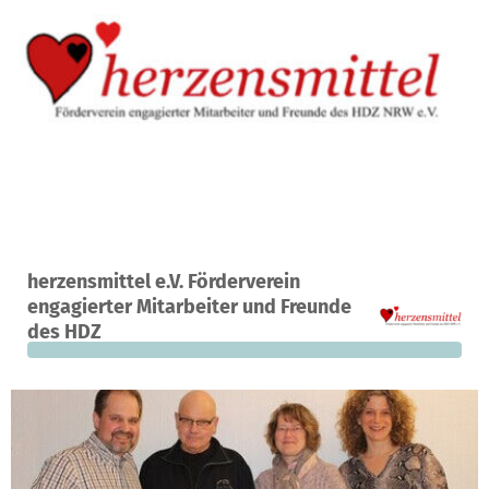
A project in Bad Oeynhausen, Germany
herzensmittel e.V. Förderverein
0
0%
€250
engagierter Mitarbeiter und Freunde
donations
funded
still needed
des HDZ