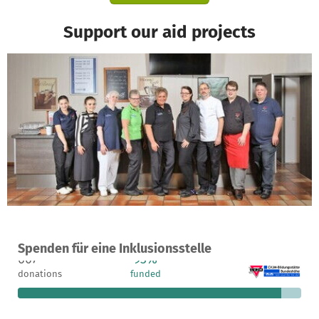
Support our aid projects
A project in Wuppertal, Germany
Spenden für eine Inklusionsstelle
607
93%
€4,757
donations
funded
still needed