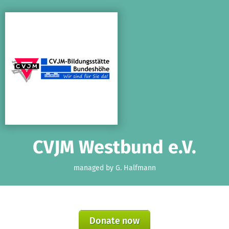
Skip to main content
Show accessibility statement
CVJM Westbund e.V.
managed by G. Halfmann
Donate now