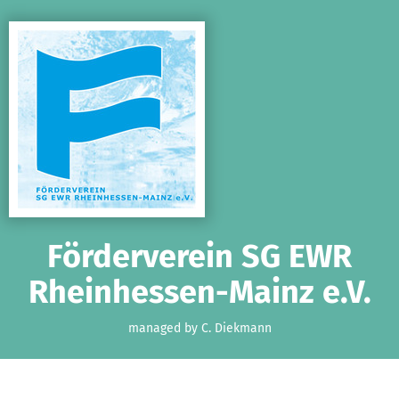
Skip to main content
Show accessibility statement
Förderverein SG EWR
Rheinhessen-Mainz e.V.
managed by C. Diekmann