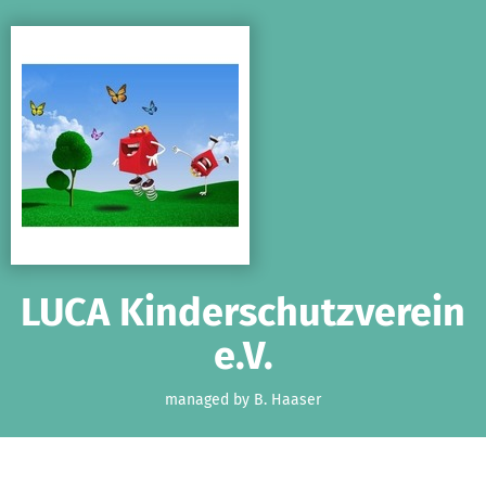
Skip to main content
Show accessibility statement
LUCA Kinderschutzverein
e.V.
managed by B. Haaser