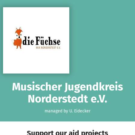
Skip to main content
Show accessibility statement
Musischer Jugendkreis
Norderstedt e.V.
managed by U. Eidecker
Support our aid projects