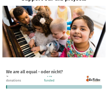
A project in Norderstedt, Germany
We are all equal - oder nicht?
4
1%
€11,920
donations
funded
still needed