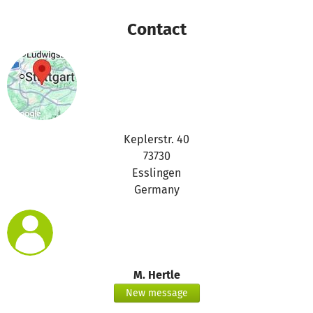
das betterplace.org-Team
Contact
Keplerstr. 40
73730
Esslingen
Germany
M. Hertle
New message