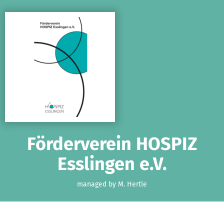
Skip to main content
Show accessibility statement
Förderverein HOSPIZ
Esslingen e.V.
managed by M. Hertle