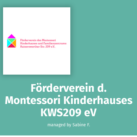
Skip to main content
Show accessibility statement
Förderverein d.
Montessori Kinderhauses
KWS209 eV
managed by Sabine F.