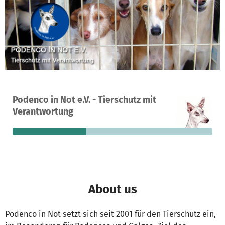
A project in 87669 Rieden, Germany
Podenco in Not e.V. - Tierschutz mit
62
37%
€14,242
Verantwortung
donations
funded
still needed
About us
Podenco in Not setzt sich seit 2001 für den Tierschutz ein,