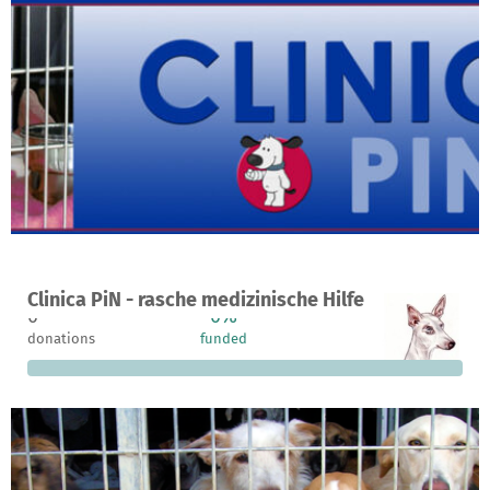
A project in Madrid, Spain
Clinica PiN - rasche medizinische Hilfe
0
0%
€5,000
donations
funded
still needed