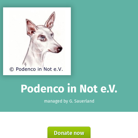
Skip to main content
Show accessibility statement
Podenco in Not e.V.
managed by G. Sauerland
Donate now