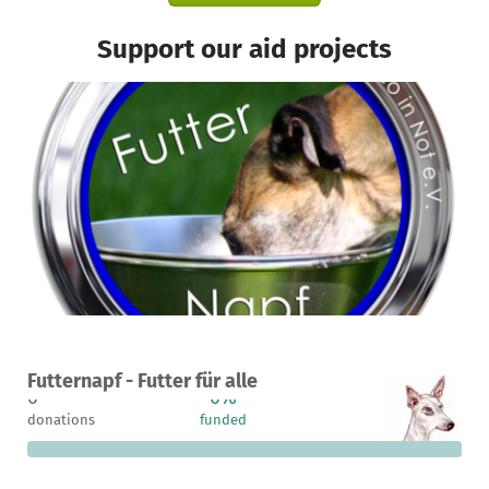
Support our aid projects
A project in Madrid, Spain
Futternapf - Futter für alle
0
0%
€5,750
donations
funded
still needed