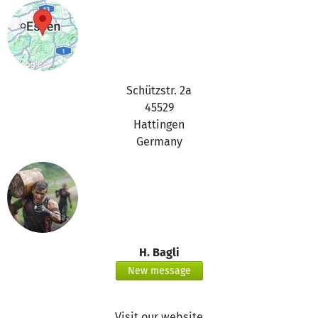
Schützstr. 2a
45529
Hattingen
Germany
H. Bagli
New message
Visit our website