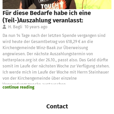
Für diese Bedarfe habe ich eine
(Teil-)Auszahlung veranlasst:
H. Bagli
10 years ago
Da nun 14 Tage nach der letzten Spende vergangen sind
wird heute der Gesamtbetrag von 618,29 € an die
Kirchengemeinde Winz-Baak zur Überweisung
angewiesen. Der nächste Auszahlungstermin von
betterplace.org ist der 26.10., passt also. Das Geld dürfte
somit im Laufe der nächsten Woche zur Verfügung stehen.
Ich werde mich im Laufe der Woche mit Herrn Steinhauer
von der Kirchengemeinde über einzelne
Verwendungszwecke austauschen.
continue reading
Vielen Dank für die Spenden!
Es wurden 618,29 € Spendengelder für folgende Bedarfe
beantragt:
Contact
Freizeitgestaltung 300,00 €Freizeitgestaltung II 318,29 €