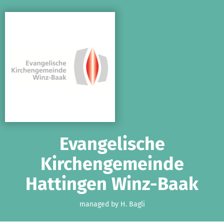
Skip to main content
Show accessibility statement
Evangelische
Kirchengemeinde
Hattingen Winz-Baak
managed by H. Bagli