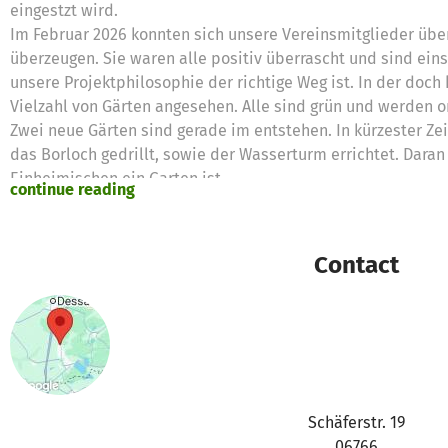
eingestzt wird.
Im Februar 2026 konnten sich unsere Vereinsmitglieder übe
überzeugen. Sie waren alle positiv überrascht und sind ei
unsere Projektphilosophie der richtige Weg ist. In der doch 
Vielzahl von Gärten angesehen. Alle sind grün und werden o
Zwei neue Gärten sind gerade im entstehen. In kürzester Ze
das Borloch gedrillt, sowie der Wasserturm errichtet. Daran
Einheimischen ein Garten ist.
continue reading
https://betterplace-
assets.betterplace.org/uploads/project/image/000/131/7
Contact
https://betterplace-
assets.betterplace.org/uploads/project/image/000/131/72
https://betterplace-
assets.betterplace.org/uploads/project/image/000/131/7
Schäferstr. 19
Mit ihrer Hilfe möchten wir die nächsten Projekte auch mit
06766