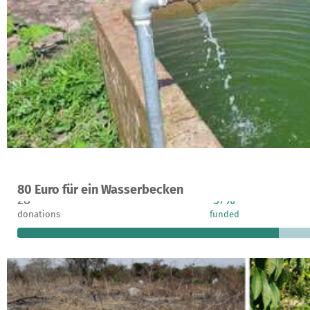
A project in Koloro, Gambia
80 Euro für ein Wasserbecken
28
57%
donations
funded