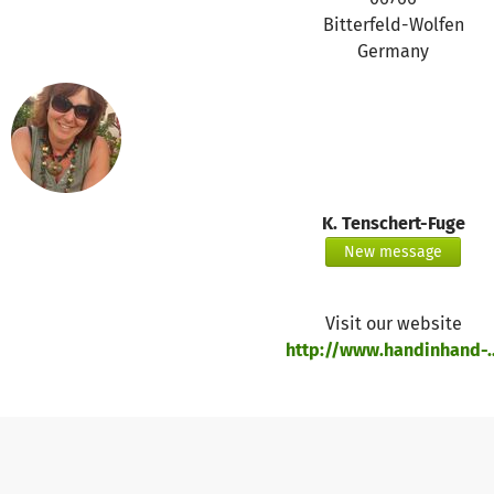
Dieses ist zum Teil unbezahlbar für die Einwohner geworden
Bitterfeld-Wolfen
so kleine Betrag hilft enorm.
Germany
Ausführliche Beschreibungen über die einzelnen Projekte fi
www.handinhand-africa.com
K. Tenschert-Fuge
New message
Visit our website
http://www.handinhand-..