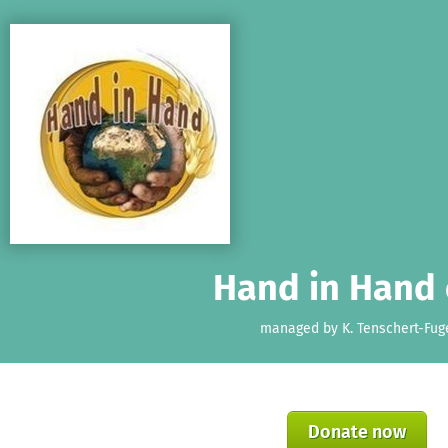
Skip to main content
Show accessibility statement
Hand in Hand 
managed by K. Tenschert-Fug
Donate now