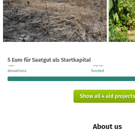
A project in Jinack Island, Gambia
5 Euro für Saatgut als Startkapital
107
98%
donations
funded
Show all 4 aid project
About us