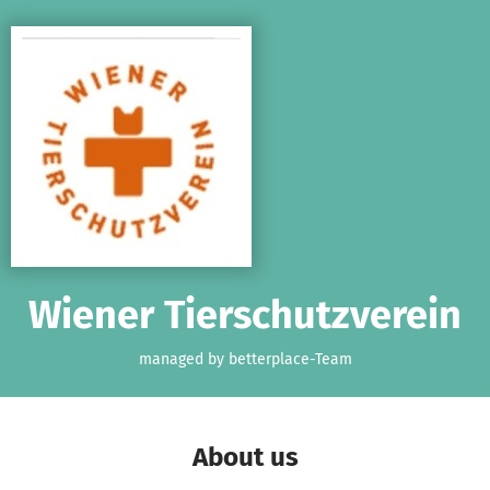
Skip to main content
Show accessibility statement
Wiener Tierschutzverein
managed by betterplace-Team
About us