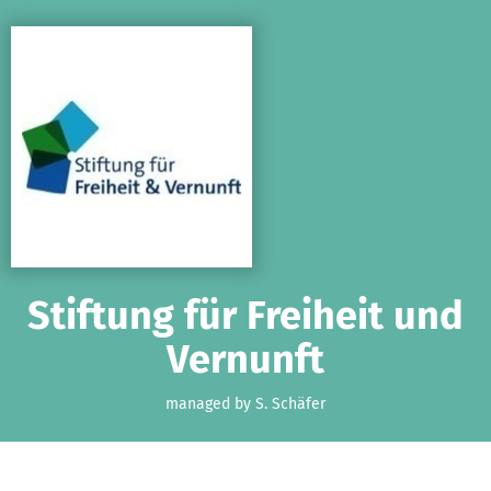
Skip to main content
Show accessibility statement
Stiftung für Freiheit und
Vernunft
managed by S. Schäfer