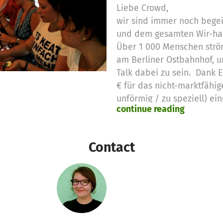
Liebe Crowd,
wir sind immer noch begei
und dem gesamten Wir-ha
Über 1 000 Menschen strö
am Berliner Ostbahnhof, 
Talk dabei zu sein. Dank 
€ für das nicht-marktfähi
unförmig / zu speziell) ei
continue reading
Landwirte und Landwirtinn
einwandfreien Gemüse stec
Wertschätzung gezollt! D
Contact
Namen an die Landwirt/inn
aus der Region Berlin un
Tonne Gemüse zur Verfügun
Kartoffeln, Rote-Beete, La
Zwiebeln. Dieses wurden 
geschält, geschnippelt un