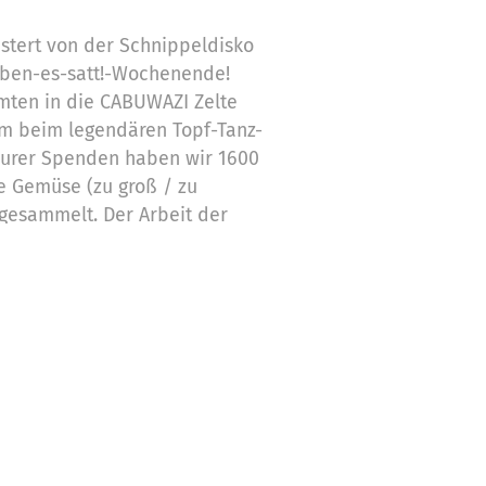
stert von der Schnippeldisko
ben-es-satt!-Wochenende!
mten in die CABUWAZI Zelte
um beim legendären Topf-Tanz-
Eurer Spenden haben wir 1600
ge Gemüse (zu groß / zu
ngesammelt. Der Arbeit der
en, die hinter diesem
kt, habt ihr damit große
ie Spenden werden in Eurem
en weitergeleitet. Zehn Höfe
d Brandenburg haben uns eine
g gestellt – darunter Kürbis,
uch, Sellerie, Pastinaken und
zu belebendem Elektro-Swing
d gekocht. Geschmeckt hat es